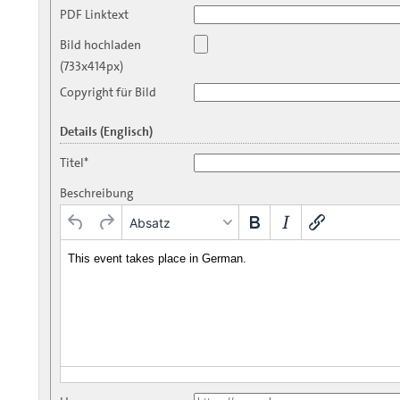
PDF Linktext
Bild hochladen
(733x414px)
Copyright für Bild
Details (Englisch)
Titel*
Beschreibung
Absatz