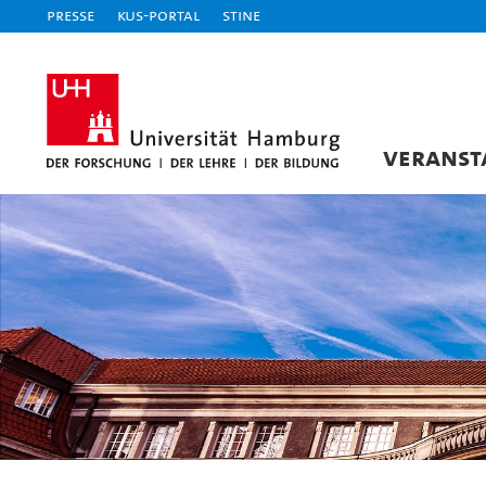
Presse
KUS-Portal
STiNE
VERANST