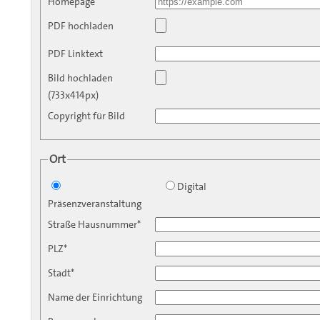
Homepage
PDF hochladen
PDF Linktext
Bild hochladen
(733x414px)
Copyright für Bild
Ort
Digital
Präsenzveranstaltung
Straße Hausnummer*
PLZ*
Stadt*
Name der Einrichtung